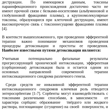
деструкции. По имеющимся данным, токсины
параинфекционного происхождения достаточно часто не
имеют прочной связи с белками-носителями (альбуминовой и
глобулиновой фракциями плазмы), а крупномолекулярные
токсины, образующиеся при клеточной деструкции, имеют
высокопрочную связь с токсиннесущими фракциями плазмы
[4].
В контексте вышеизложенного, при проведении эфферентной
терапии важно понимание механизмов проведения
процедуры детоксикации и простоты ее проведения.
Наиболее известными путями детоксикации являются:
Учитывая потенциально фатальные результаты
прогрессирующей хронической интоксикации, эфферентная
(сорбционная) детоксикация была и остается одним из
основных направлений современной терапии
интоксикационного синдрома различного генеза.
Среди средств не инвазивной эфферентной терапии
интоксикационного синдромов ключевая роль отводится
энтеросорбентам [1-7]. Сорбенты могут взаимодействовать с
токсинами различными способами, в зависимости от
характера сорбции: образование твёрдого или жидкого
раствора, поглощающие (сгущение) на своей поверхности, и