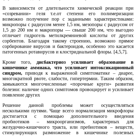
В зависимости от длительности химической реакции при
«созревании» геля т.е.от степени его полимеризации
возможно получение пор с заданными характеристиками:
микропоры с радиусом менее 1,5 нм, мезопоры с радиусом от
1,5 до 200 нм и макропоры — свыше 200 нм, что выгодно
отличает гидрогель метилкремниевой кислоты от других
сорбентов. Благодаря такому строению, возможно прямое
сорбирование вирусов и бактероидов, особенно это касается
патогенных ротавирусов и клостридиальной флоры. [4,5,7].
Кроме того,
дисбактериоз усиливает образование в
кишечнике аммиака, что усиливает интоксикационный
синдром,
приводя к выраженной симптоматике – диарее,
многократной рвоте, слабости, гипертермии. Таким образом,
замыкаются многочисленные «порочные круги» развития
болезни: наличие одних симптомов провоцирует и усиливает
появление других
Решение данной проблемы может осуществляться
несколькими путями. Чаще всего нормализация микрофлоры
достигается с помощью дополнительного введения
пробиотиков – микроорганизмов, характерных для
желудочно-кишечного тракта, или пребиотиков – веществ,
стимулирующих размножение в кишечнике полезных