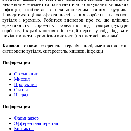
необхідним елементом патогенетичного лікування кишкових
інфекцій, особливо з невстановленим типом збудника.
Наводиться оцінка ефективності різних сорбентів на основі
вугілля і кремнію. Робиться висновок про те, що клінічна
ефективність сорбентів залежить від ультраструктури
сорбенту, і в разі кишкових інфекцій перевагу слід віддавати
похідним метилкремнієвої кислоти (поліметілсілоксанам).
Ключові слова:
еферентна терапія, полідиметилсилоксан,
активоване вугілля, ентеросгель, кишкові інфекції
Информация
О компании
Миссия
Продукция
Статьи
Награды
Информация
Фармнадзор
Эфферентная терапия
Контакты