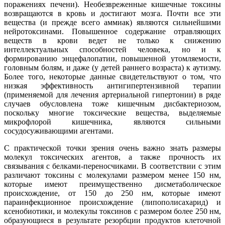
поражениях печени). Необезвреженные кишечные токсины
возвращаются в кровь и достигают мозга. Почти все эти
вещества (и прежде всего аммиак) являются сильнейшими
нейротоксинами. Повышенное содержание отравляющих
веществ в крови ведет не только к снижению
интеллектуальных способностей человека, но и к
формированию энцефалопатии, повышенной утомляемости,
головным болям, и даже (у детей раннего возраста) к аутизму.
Более того, некоторые данные свидетельствуют о том, что
низкая эффективность антигипертензивной терапии
(применяемой для лечения артериальной гипертонии) в ряде
случаев обусловлена тоже кишечным дисбактериозом,
поскольку многие токсические вещества, выделяемые
микрофлорой кишечника, являются сильными
сосудосуживающими агентами.
С практической точки зрения очень важно знать размеры
молекул токсических агентов, а также прочность их
связывания с белками-переносчиками. В соответствии с этим
различают токсины с молекулами размером менее 150 нм,
которые имеют преимущественно дисметаболическое
происхождение, от 150 до 250 нм, которые имеют
параинфекционное происхождение (липополисахарид) и
ксенобиотики, и молекулы токсинов с размером более 250 нм,
образующиеся в результате резорбции продуктов клеточной