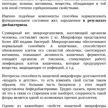
пептиды; холины; витамины, вещества, обладающие в той
или иной степени сорбционными свойствами.
Именно подобные компоненты способны нормализовать
функциональное состояние жкт, нарушенное
в результате
дисбактериоза
.
Суммарный вес микроорганизмов, населяющий организм
человека, составляет около 2 кг. Микрофлора представлена
более 400 видами бактерий. Микроорганизмы обеспечивают
нормальный газообмен в кишечнике, способствуют
обновлению клеток его слизистой оболочки, синтезируют
витамины, повышают активность кишечных ферментов,
очищают организм от токсинов, стимулируют работу
лимфоидных клеток кишечника, которые продуцируют
вещества, защищающие от инфекций, и т.д.
Интересна способность кишечной микрофлоры долгожителей
«впадать в детство», то есть изменять свой состав таким
образом, что большая часть биоценоза у этих людей
представлена бифидобактериями. Трудно сказать, происходит
ли это в связи со старением или наоборот, сохранность такой
флоры является одной из возможных причин долголетия.
Одним из важнейших свойств кишечной микрофлоры