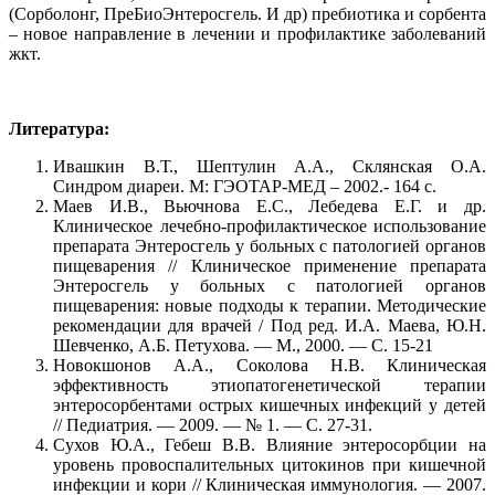
(Сорболонг, ПреБиоЭнтеросгель. И др) пребиотика и сорбента
– новое направление в лечении и профилактике заболеваний
жкт.
Литература:
Ивашкин В.Т., Шептулин А.А., Склянская О.А.
Синдром диареи. М: ГЭОТАР-МЕД – 2002.- 164 с.
Маев И.В., Вьючнова Е.С., Лебедева Е.Г. и др.
Клиническое лечебно-профилактическое использование
препарата Энтеросгель у больных с патологией органов
пищеварения // Клиническое применение препарата
Энтеросгель у больных с патологией органов
пищеварения: новые подходы к терапии. Методические
рекомендации для врачей / Под ред. И.А. Маева, Ю.Н.
Шевченко, А.Б. Петухова. — М., 2000. — С. 15-21
Новокшонов А.А., Соколова Н.В. Клиническая
эффективность этиопатогенетической терапии
энтеросорбентами острых кишечных инфекций у детей
// Педиатрия. — 2009. — № 1. — С. 27-31.
Сухов Ю.А., Гебеш В.В. Влияние энтеросорбции на
уровень провоспалительных цитокинов при кишечной
инфекции и кори // Клиническая иммунология. — 2007.