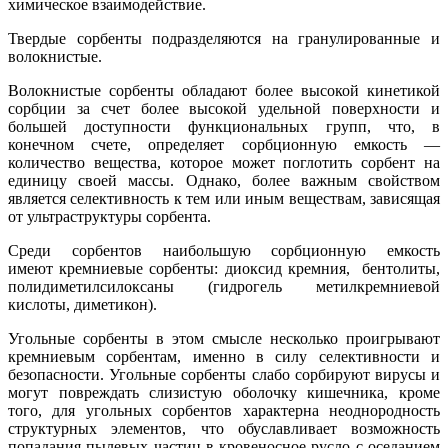
химическое взаимодействие.
Твердые сорбенты подразделяются на гранулированные и
волокнистые.
Волокнистые сорбенты обладают более высокой кинетикой
сорбции за счет более высокой удельной поверхности и
большей доступности функциональных групп, что, в
конечном счете, определяет сорбционную емкость —
количество вещества, которое может поглотить сорбент на
единицу своей массы. Однако, более важным свойством
является селективность к тем или иным веществам, зависящая
от ультраструктуры сорбента.
Среди сорбентов наибольшую сорбционную емкость
имеют кремниевые сорбенты: диоксид кремния, бентолиты,
полидиметилсилоксаны (гидрогель метилкремниевой
кислоты, диметикон).
Угольные сорбенты в этом смысле несколько проигрывают
кремниевым сорбентам, именно в силу селективности и
безопасности. Угольные сорбенты слабо сорбируют вирусы и
могут повреждать слизистую оболочку кишечника, кроме
того, для угольных сорбентов характерна неоднородность
структурных элементов, что обуславливает возможность
попадания пылевых частиц в кровеносное русло с оседанием