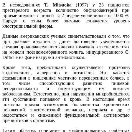
В исследованиях
T. Mitsuoka
(1997) у 23 пациентов
престарелого возраста количество бифидобактерий при
приеме инулина с пищей за 2 недели увеличилось на 1000 %.
Наряду с этим более значимо снижается уровень
клостридиальной флоры.
Данные американских ученых свидетельствовали о том, что
при добавке инулина в диете достоверно увеличивается
средняя продолжительность жизни хомячков в экспериментах
на модели псевдомембранного колита, индуцированного C.
Difficile на фоне нагрузки антибиотиком.
Кроме того, пребиотиками осуществляется протеолиз
эндотоксинов, аллергенов и антигенов. Это касается
всасывания в кишечнике частично переваренных белков, в
том числе способствующих развитию пищевой
непереносимости и сопутствующим им кожным
заболеваниям. Естественно, при нарушении микробиоценоза
эти субстанции попадают в кровь. В настоящее время
показана прямая взаимосвязь большинства хронических
поражений, эритематозной волчанки, псориаза и др. с
недостатком и сниженной функциональной активностью
пребиотиков в организме.
Таким образом, сочетание в комбинированных сорбентах