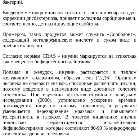
бактерий.
Введение метилкремниевой кислоты в состав препаратов для
коррекции дисбактериоза, придает последним сорбционные и,
соответственно, детоксицирующие свойства.
Примером, таких продуктов может служить «Сорболонг»,
содержащий метилкремниевую кислоту в сухом виде и
пребиотик инулин.
Согласно нормам CRAS – инулин маркируется на этикетках
как «вещество бифидогенного действия».
Попадая в желудок, инулин растворяется в теплом
желудочном содержимом, образуя гель [12,16]. Организм
человека не содержит энзимы, способные расщеплять инулин,
поэтому вещество в неизменном виде достигает толстого
кишечника. При изучении эффектов инулина в шведском
исследовании (2000), установлено ускорение времени
прохождения пищи по тонкому кишечнику, в результате
уменьшается переваривание крахмала и повышается
толерантность к глюкозе. В толстом кишечнике инулин
полностью ферментируется исключительно
бифидобактериями, которые составляют 80-90 % микрофлоры
кишечника здорового человека.