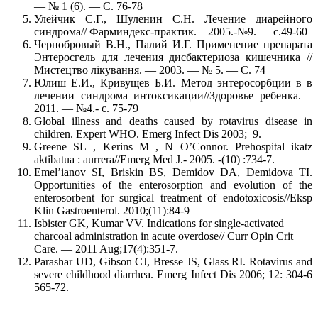
— № 1 (6). — С. 76-78
Улейчик С.Г., Шуленин С.Н. Лечение диарейного
синдрома// Фарминдекс-практик. – 2005.-№9. — с.49-60
Чернобровый В.Н., Палий И.Г. Применение препарата
Энтеросгель для лечения дисбактериоза кишечника //
Мистецтво лікування. — 2003. — № 5. — С. 74
Юлиш Е.И., Кривущев Б.И. Метод энтеросорбции в в
лечении синдрома интоксикации//Здоровье ребенка. –
2011. — №4.- с. 75-79
Global illness and deaths caused by rotavirus disease in
children. Expert WHO. Emerg Infect Dis 2003; 9.
Greene SL , Kerins M , N O’Connor. Prehospital ikatz
aktibatua : aurrera//Emerg Med J.- 2005. -(10) :734-7.
Emel’ianov SI, Briskin BS, Demidov DA, Demidova TI.
Opportunities of the enterosorption and evolution of the
enterosorbent for surgical treatment of endotoxicosis//Eksp
Klin Gastroenterol. 2010;(11):84-9
Isbister GK, Kumar VV. Indications for single-activated
charcoal administration in acute overdose// Curr Opin Crit
Care. — 2011 Aug;17(4):351-7.
Parashar UD, Gibson CJ, Bresse JS, Glass RI. Rotavirus and
severe childhood diarrhea. Emerg Infect Dis 2006; 12: 304-6
565-72.