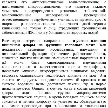
является его антагонистическое взаимоотношение с
патогенными микроорганизмами, что является важным
моментом предупреждения различных заболеваний.
Многочисленные исследования, проведенные
отечественными и зарубежными учеными, свидетельствуют о
широкой распространенности кишечного дисбактериоза
кишечника не только у лиц, страдающих хроническими
заболеваниями ЖКТ, но и у большинства здоровых людей.
Еще одно интересное направление –
изучение влияния
кишечной флоры на функции головного мозга
. Как
показывают серьезные исследования, нарушения в
познавательной функции (снижение работоспособности,
снижение памяти внимания, эмоциональные нарушения и т.
д.) могут быть спровоцированы нарушениями
количественного и качественного состава микрофлоры,
поскольку «чужие» микроорганизмы начинают выделять
вещества, оказывающие токсическое влияние на мозг. Эти
токсичные продукты попадают в системный кровоток и по
системе воротной вены достигают печени, где в норме
инактивируются. Однако, в случае, когда в состав кишечной
флоры входит большая группа микроорганизмов
протеолитической группы, в кровь попадает слишком много
токсинов и печень попросту не успевает их обезвредить (то
же самое происходит при заболеваниях и токсических