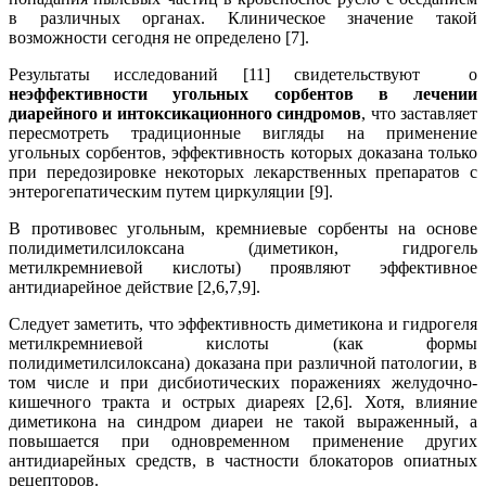
в различных органах. Клиническое значение такой
возможности сегодня не определено [7].
Результаты исследований [11] cвидетельствуют о
неэффективности угольных сорбентов в лечении
диарейного и интоксикационного синдромов
, что заставляет
пересмотреть традиционные вигляды на применение
угольных сорбентов, эффективность которых доказана только
при передозировке некоторых лекарственных препаратов с
энтерогепатическим путем циркуляции [9].
В противовес угольным, кремниевые сорбенты на основе
полидиметилсилоксана (диметикон, гидрогель
метилкремниевой кислоты) проявляют эффективное
антидиарейное действие [2,6,7,9].
Следует заметить, что эффективность диметикона и гидрогеля
метилкремниевой кислоты (как формы
полидиметилсилоксана) доказана при различной патологии, в
том числе и при дисбиотических поражениях желудочно-
кишечного тракта и острых диареях [2,6]. Хотя, влияние
диметикона на синдром диареи не такой выраженный, а
повышается при одновременном применение других
антидиарейных средств, в частности блокаторов опиатных
рецепторов.