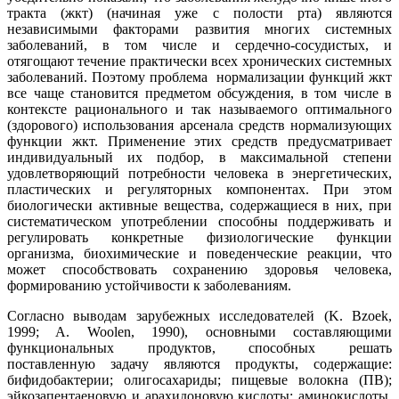
тракта (жкт) (начиная уже с полости рта) являются
независимыми факторами развития многих системных
заболеваний, в том числе и сердечно-сосудистых, и
отягощают течение практически всех хронических системных
заболеваний. Поэтому проблема нормализации функций жкт
все чаще становится предметом обсуждения, в том числе в
контексте рационального и так называемого оптимального
(здорового) использования арсенала средств нормализующих
функции жкт. Применение этих средств предусматривает
индивидуальный их подбор, в максимальной степени
удовлетворяющий потребности человека в энергетических,
пластических и регуляторных компонентах. При этом
биологически активные вещества, содержащиеся в них, при
систематическом употреблении способны поддерживать и
регулировать конкретные физиологические функции
организма, биохимические и поведенческие реакции, что
может способствовать сохранению здоровья человека,
формированию устойчивости к заболеваниям.
Согласно выводам зарубежных исследователей (K. Bzoek,
1999; A. Woolen, 1990), основными составляющими
функциональных продуктов, способных решать
поставленную задачу являются продукты, содержащие:
бифидобактерии; олигосахариды; пищевые волокна (ПВ);
эйкозапентаеновую и арахидоновую кислоты; аминокислоты,