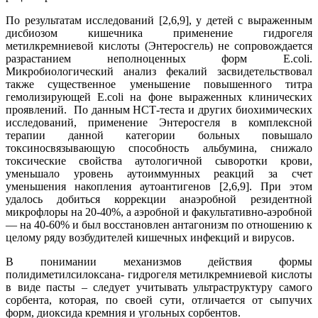
По результатам исследований [2,6,9], у детей с выраженным
дисбиозом кишечника применение гидрогеля
метилкремниевой кислоты (Энтеросгель) не сопровождается
разрастанием неполноценных форм Е.соli.
Микробиологический анализ фекалий засвидетельствовал
также существенное уменьшение повышенного титра
гемолизирующей E.coli на фоне выраженных клинических
проявлений. По данным НСТ-теста и других биохимических
исследований, применение Энтеросгеля в комплексной
терапии данной категории больных повышало
токсиносвязывающую способность альбумина, снижало
токсические свойства аутологичной сыворотки крови,
уменьшало уровень аутоиммунных реакций за счет
уменьшения накопления аутоантигенов [2,6,9]. При этом
удалось добиться коррекции анаэробной резидентной
микрофлоры на 20-40%, а аэробной и факультативно-аэробной
— на 40-60% и был восстановлен антагонизм по отношению к
целому ряду возбудителей кишечных инфекций и вирусов.
В понимании механизмов действия формы
полидиметилсилоксана- гидрогеля метилкремниевой кислоты
в виде пасты – следует учитывать ультраструктуру самого
сорбента, которая, по своей сути, отличается от сыпучих
форм, диоксида кремния и угольных сорбентов.