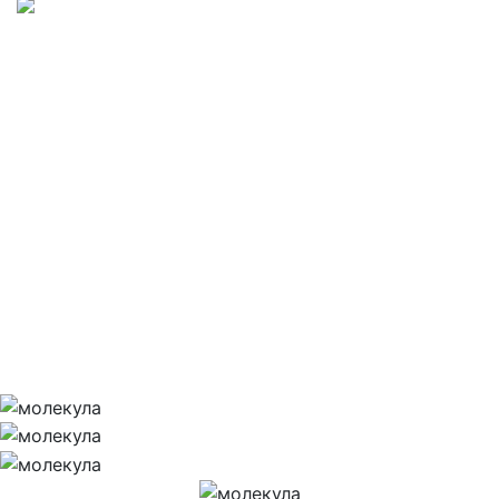
Розумне рішення
для відновлення
організму