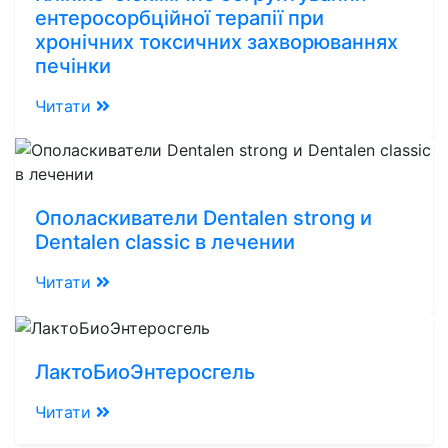
ентеросорбційної терапії при
хронічних токсичних захворюваннях
печінки
Читати
Ополаскиватели Dentalen strong и
Dentalen classic в лечении
Читати
ЛактоБиоЭнтеросгель
Читати