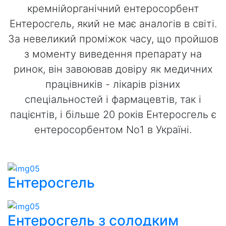
кремнійорганічний ентеросорбент
Ентеросгель, який не має аналогів в світі.
За невеликий проміжок часу, що пройшов
з моменту виведення препарату на
ринок, він завоював довіру як медичних
працівників - лікарів різних
спеціальностей і фармацевтів, так і
пацієнтів, і більше 20 років Ентеросгель є
ентеросорбентом No1 в Україні.
Ентеросгель
Ентеросгель з солодким