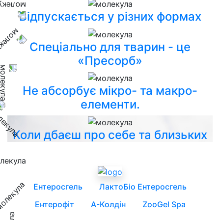
Відпускається у різних формах
Спеціально для тварин - це
«Пресорб»
Не абсорбує мікро- та макро-
елементи.
Коли дбаєш про себе та близьких
Ентеросгель
ЛактоБіо Ентеросгель
Ентерофіт
А-Колдін
ZooGel Spa