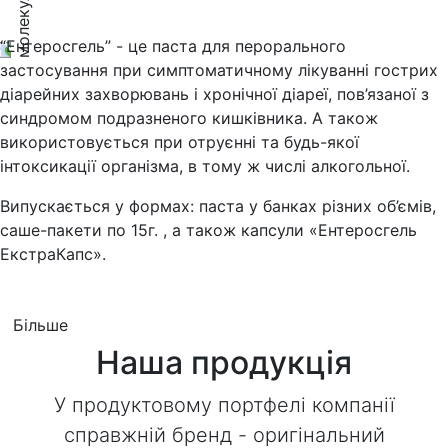
“Ентеросгель” - це паста для перорального
застосування при симптоматичному лікуванні гострих
діарейних захворювань і хронічної діареї, пов’язаної з
синдромом подразненого кишківника. А також
використовується при отруєнні та будь-якої
інтоксикації організма, в тому ж числі алкогольної.
Випускається у формах: паста у банках різних об’ємів,
саше-пакети по 15г. , а також капсули «Ентеросгель
ЕкстраКапс».
Більше
Наша продукція
У продуктовому портфелі компанії
справжній бренд - оригінальний