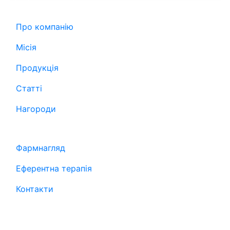
Информація
Про компанію
Місія
Продукція
Статті
Нагороди
Информація
Фармнагляд
Еферентна терапія
Контакти
Контакти
03124, Україна, м.Київ, вул. Волноваська, 3