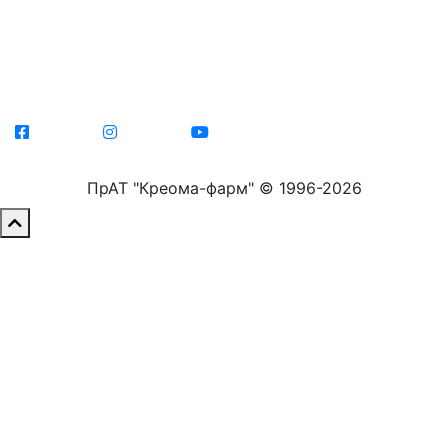
kreoma1@ukr.net
+38(044) 497 95 45
Facebook
Instagram
Youtube
ПрАТ "Креома-фарм" © 1996-2026