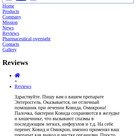
Home
Products
Company
Mission
News
Reviews
Pharmaceutical oversight
Contacts
Gallery
Reviews
»
Reviews
Здраствуйте. Пишу вам о вашем препарате
Энтеросгель. Оказывается, он отличный
помошник при лечении Ковида, Омикрона!
Палочка, бактерии Ковида сохраняются в желудке
и кишечнике, что вызывают спазмы в
последующим легких, инфоузлов и т.д. На себе
перенес Ковид и Омикрон, именно применял ваш
препарат как вывод и чистке организма. Просто