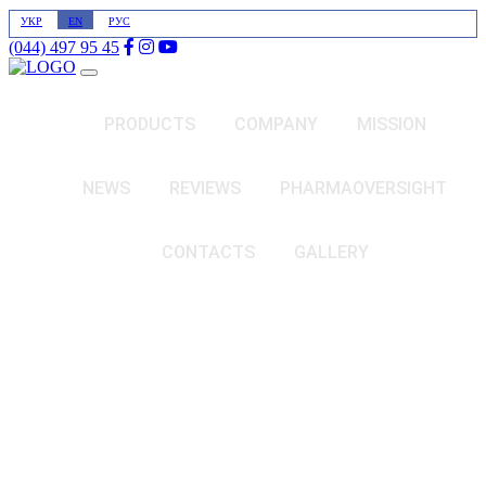
УКР
EN
РУС
(044) 497 95 45
PRODUCTS
COMPANY
MISSION
NEWS
REVIEWS
PHARMAOVERSIGHT
CONTACTS
GALLERY